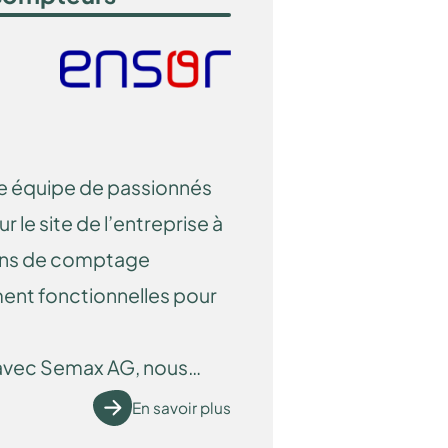
 équipe de passionnés
 le site de l’entreprise à
ons de comptage
ment fonctionnelles pour
 avec Semax AG, nous
stribuons des compteurs
En savoir plus
les fournisseurs d'énergie