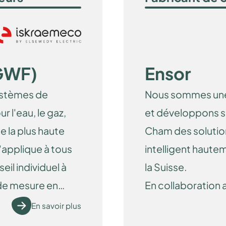
GWF)
Ensor
ystèmes de
Nous sommes une
 l'eau, le gaz,
et développons sur
de la plus haute
Cham des soluti
'applique à tous
intelligent haute
eil individuel à
la Suisse.
 de mesure en
En collaboration
fabriquons et di
En savoir plus
intelligents pour 