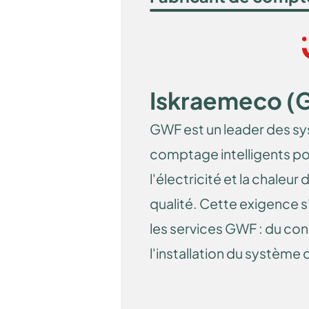
Iskraemeco (
GWF est un leader des s
comptage intelligents pour
l'électricité et la chaleur 
qualité. Cette exigence s
les services GWF : du cons
l'installation du système
passant par l'assistance.