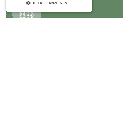
DETAILS ANZEIGEN
Fabricant de compteurs
Compteurs avec interface client
Produits DSMR
Adaptateurs pour votre interface client