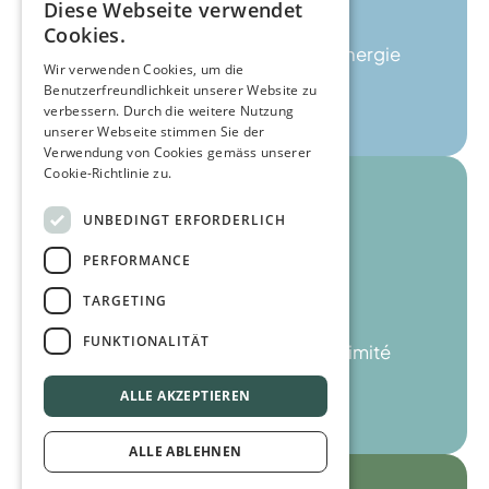
Diese Webseite verwendet
Interface
Cookies.
Visualisez votre consommation d'énergie
Wir verwenden Cookies, um die
Benutzerfreundlichkeit unserer Website zu
verbessern. Durch die weitere Nutzung
unserer Webseite stimmen Sie der
Verwendung von Cookies gemäss unserer
Cookie-Richtlinie zu.
UNBEDINGT ERFORDERLICH
PERFORMANCE
TARGETING
Gestionnaires de réseau
FUNKTIONALITÄT
Votre prestataire de services à proximité
ALLE AKZEPTIEREN
ALLE ABLEHNEN