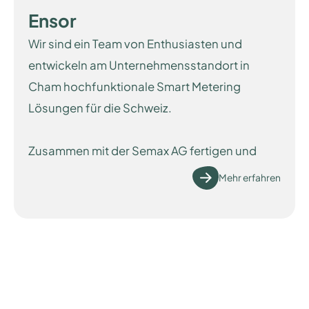
Ensor
Wir sind ein Team von Enthusiasten und
entwickeln am Unternehmensstandort in
Cham hochfunktionale Smart Metering
Lösungen für die Schweiz.
Zusammen mit der Semax AG fertigen und
vertreiben wir intelligente Stromzähler für
Mehr erfahren
Energieversorger und private Unternehmen in
der Schweiz und auch in Europa. Zudem
entwickeln wir kundenspezifische
Softwarelösungen und bieten Unternehmen
in der Energie- und Solarbranche
verschiedene Fach- und