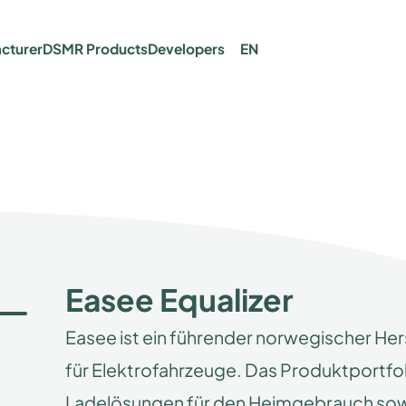
cturer
DSMR Products
Developers
EN
Easee Equalizer
Easee ist ein führender norwegischer He
für Elektrofahrzeuge. Das Produktportf
Ladelösungen für den Heimgebrauch sowi