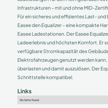
Infrastrukturen – mit und ohne MID-Zertif
Für ein sicheres und effizientes Last- 
Easee den
Equalizer
– eine kompakte Har
Easee Ladestationen. Der Easee Equalize
Ladeerlebnis und höchsten Komfort. Er s
verfügbare Stromkapazität des Gebäud
Elektrofahrzeugen genutzt werden kann,
überlasten und damit auszulösen. Der Equ
Schnittstelle kompatibel.
Links
No items found.