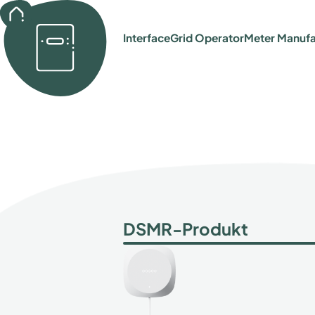
back
Interface
Grid Operator
Meter Manufa
DSMR-Produkt