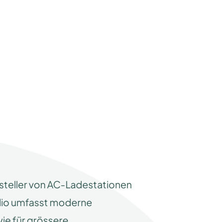
rsteller von AC-Ladestationen
olio umfasst moderne
e für grössere