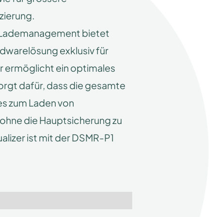
izierung.
und Lademanagement bietet
dwarelösung exklusiv für
r ermöglicht ein optimales
orgt dafür, dass die gesamte
es zum Laden von
 ohne die Hauptsicherung zu
alizer ist mit der DSMR-P1